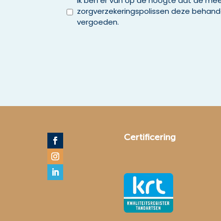
Ik ben er van op de hoogte dat de me
zorgverzekeringspolissen deze behande
vergoeden.
Certificering