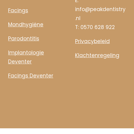
E:
info@peakdentistry
Facings
.nl
Mondhygiëne
T:
0570 628 922
Parodontitis
Privacybeleid
Implantologie
Klachtenregeling
Deventer
Facings Deventer