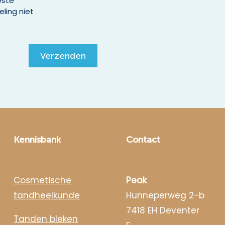
este
ling niet
Verzenden
Kennisbank
Contact
Cosmetische
Peak
tandheelkunde
Hunneperweg 2-b
7418 EH Deventer
Tanden bleken