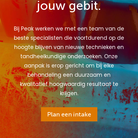
jouw gebit.
Bij Peak werken we met een team van de
beste specialisten die voortdurend op de
hoogte blijven van nieuwe technieken en
tandheelkundige onderzoeken. Onze
aanpak is erop gericht om bij elke
behandeling een duurzaam en
kwalitatief hoogwaardig resultaat te
krijgen.
Plan een intake